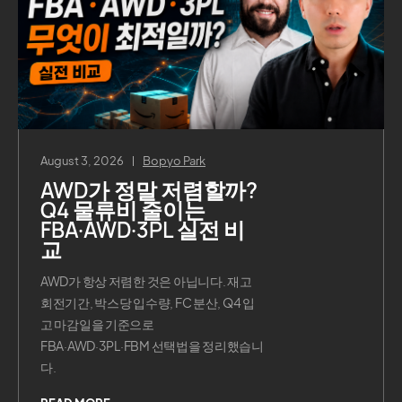
August 3, 2026
Bopyo Park
AWD가 정말 저렴할까?
Q4 물류비 줄이는
FBA·AWD·3PL 실전 비
교
AWD가 항상 저렴한 것은 아닙니다. 재고
회전기간, 박스당 입수량, FC 분산, Q4 입
고 마감일을 기준으로
FBA·AWD·3PL·FBM 선택법을 정리했습니
다.