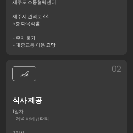
제주도 소통협력센터
제주시 관덕로 44
5층 다목적홀
- 주차 불가
- 대중교통 이용 요망
02
식사 제공
1일차
- 저녁 바베큐파티
2일차