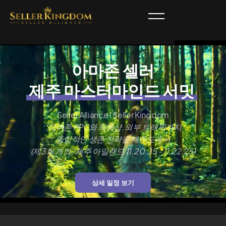
아마존 셀러
제주 마스터마인드 서밋
Seller Alliance l Seller Kingdom
“아마존 PPC와 틱톡샵, 외부 트래픽까지
종합적인 생존 전략을 제주도에서
(제3회 개최, 제주 아일랜드 11.20.25 - 11.22.25)
상세 일정 보기