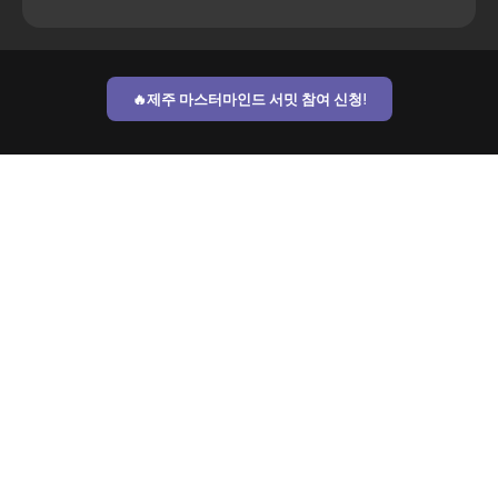
🔥제주 마스터마인드 서밋 참여 신청!
11.20 (목)
11.21 (금)
11.22 (토)
DAY 1