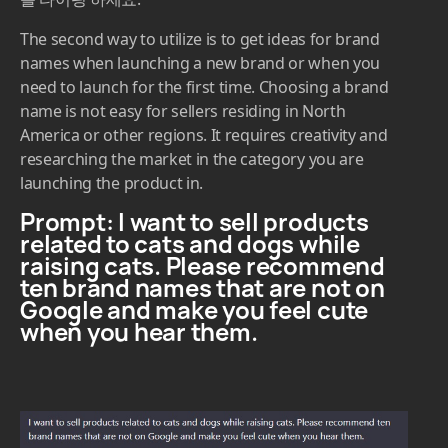
느정도 되어야 하기 때문입니다.
이러한 문제를 역시 ChatGPT를 통해 간단히 해결 할 수
있습니다. 짧은 시간안에 많은 아이디어를 얻을 수 있습
니다. 프롬프트 하나를 소개해드립니다. 아래의 프롬프트
를 타이핑 하세요.
The second way to utilize is to get ideas for brand
names when launching a new brand or when you
need to launch for the first time. Choosing a brand
name is not easy for sellers residing in North
America or other regions. It requires creativity and
researching the market in the category you are
launching the product in.
Prompt: I want to sell products
related to cats and dogs while
raising cats. Please recommend
ten brand names that are not on
Google and make you feel cute