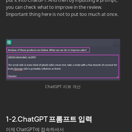
put it into ChatGPT. And then by inputting a prompt,
you can check what to improve in the review.
Important thing here is not to put too much at once.
ChatGPT 리뷰 개선
1-2.ChatGPT 프롬프트 입력
이제 ChatGPT에 접속하셔서