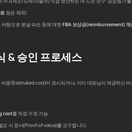
받거나(제조/도매/리셀러) 직접 생산하는 데 드는 순수 ‘공장원가’
관료
등은 제외!
 바탕으로 분실·파손 등에 대한
FBA 보상금(reimbursement) 
방식 & 승인 프로세스
비용’(Estimated cost)이 표시되거나, 이미 대표님이 제공하신
g cost
를 직접 수정 가능
 시 문서(Proof-of-value)를 요구합니다.