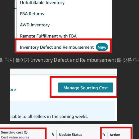
들어가 Inventory Defect and Reimbursement를 찾은 다