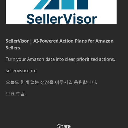
SellerVisor | AI-Powered Action Plans for Amazon
Sellers
Turn your Amazon data into clear, prioritized actions.
sellervisor.com
오늘도 한계 없는 성장을 이루시길 응원합니다.
보표 드림.
Share