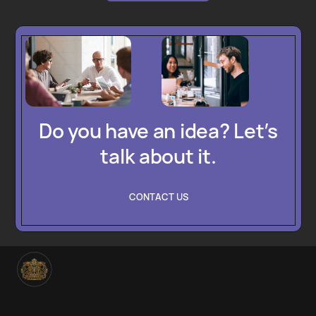
Do you have an idea? Let’s
talk about it.
CONTACT US