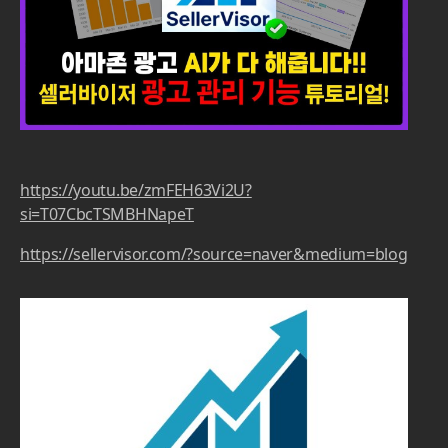
https://youtu.be/zmFEH63Vi2U?
si=T07CbcTSMBHNapeT
https://sellervisor.com/?source=naver&medium=blog