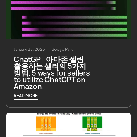
January 28, 2023
Bopyo Park
ChatGPT 아마존 셀링
활용하는 셀러의 5가지
방법, 5 ways for sellers
to utilize ChatGPT on
Amazon.
READ MORE