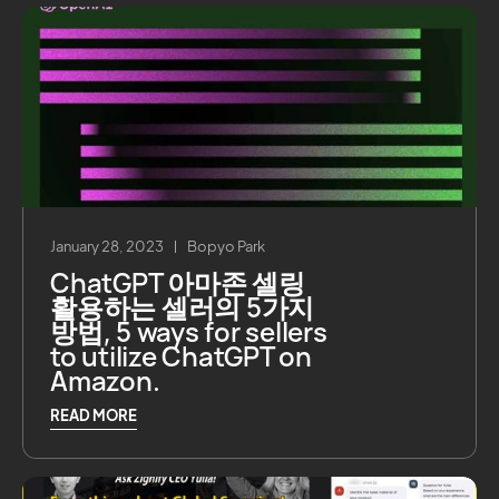
January 28, 2023
Bopyo Park
ChatGPT 아마존 셀링
활용하는 셀러의 5가지
방법, 5 ways for sellers
to utilize ChatGPT on
Amazon.
READ MORE